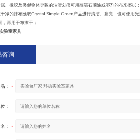
金属、橡胶及类似物体导致的油渍划痕可用蘸满石脑油或溶剂的布来擦拭
干净的抹布蘸取Crystal Simple Green产品进行清洁、擦亮，也
面，再用干布擦干；
扬实验室家具
品咨询
产品：
单位：
姓名：