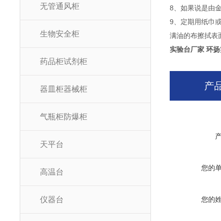
无管通风柜
8、如果说是由
9、定期用纸巾或
生物安全柜
满油的布擦拭表
实验台厂家 环
药品柜试剂柜
产
器皿柜器械柜
气瓶柜防爆柜
天平台
您的
高温台
仪器台
您的