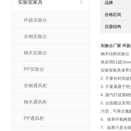
实验室家具
品牌
价格区间
环扬实验台
仪器结构
全钢实验台
实验台厂家 环
钢木实验台
钢木结构实验台
体采用E1级1
PP实验台
实验室家具保养1
2. 不要长时间
全钢通风柜
3. 不要暴露
4. 煤汽灯或
钢木通风柜
5. 台面建议
污渍，可将次氯
PP通风柜
6、保养环氧树
7、如果只是去