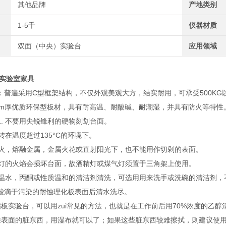
其他品牌
产地类别
1-5千
仪器材质
双面（中央）实验台
应用领域
扬实验室家具
：普遍采用C型框架结构，不仅外观美观大方，结实耐用，可承受500KG
6mm厚优质环保型板材，具有耐高温、耐酸碱、耐潮湿，并具有防火等特性
. 不要用尖锐锋利的硬物刻划台面。
旋转在温度超过135°C的环境下。
于明火，熔融金属，金属火花或直射阳光下，也不能用作切剁的表面。
酒精灯的火焰会损坏台面，故酒精灯或煤气灯须置于三角架上使用。
采用温水，丙酮或性质温和的清洁剂清洗，可选用用来洗手或洗碗的清洁剂
酸滴于污染的耐蚀理化板表面后清水洗尽。
脂板实验台，可以用zui常见的方法，也就是在工作前后用70%浓度的乙醇
除表面的脏东西，用湿布就可以了；如果这些脏东西较难擦拭，则建议使