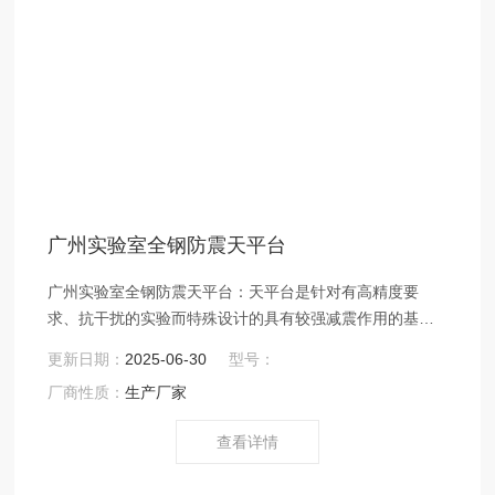
广州实验室全钢防震天平台
广州实验室全钢防震天平台：天平台是针对有高精度要
求、抗干扰的实验而特殊设计的具有较强减震作用的基础
配套实验装备。可控制各种设备震动时对使用中的干扰、
更新日期：
2025-06-30
型号：
抵抗公路车辆与地面摩擦震动时对使用中的干扰、抵抗地
厂商性质：
生产厂家
球自然运动时对使用中的干扰、抵抗天气自然变化时对使
用中的干扰；确保在实验过程中的准确性。天平台设计为
查看详情
三级减震，即：台身、台面、台面与仪器；减震级别为十
万分之一。