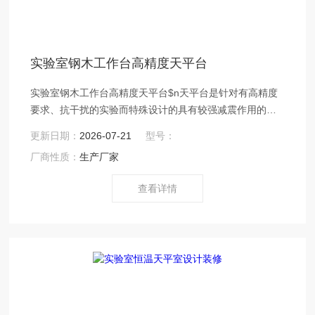
实验室钢木工作台高精度天平台
实验室钢木工作台高精度天平台$n天平台是针对有高精度
要求、抗干扰的实验而特殊设计的具有较强减震作用的基
础配套实验装备。可控制各种设备震动时对使用中的干
更新日期：
2026-07-21
型号：
扰、抵抗公路车辆与地面摩擦震动时对使用中的干扰、抵
厂商性质：
生产厂家
抗地球自然运动时对使用中的干扰、抵抗天气自然变化时
对使用中的干扰;确保在实验过程中的准确性。天平台设计
查看详情
为三级减震，即:台身、台面、台面与仪器;减震级别为十万
分之一。