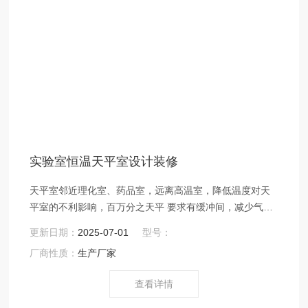
实验室恒温天平室设计装修
天平室邻近理化室、药品室，远离高温室，降低温度对天
平室的不利影响，百万分之天平 要求有缓冲间，减少气流
波动，做好减震处理。 实验室恒温天平室设计装修
更新日期：
2025-07-01
型号：
厂商性质：
生产厂家
查看详情