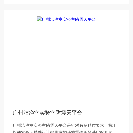
广州洁净室实验室防震天平台
广州洁净室实验室防震天平台是针对有高精度要求、抗干
扰的实验而特殊设计的具有较强减震作用的基础配套实验