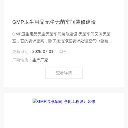
GMP卫生用品无尘无菌车间装修建设
GMP卫生用品无尘无菌车间装修建设 无菌车间又叫无菌
室，它的要求更高，除了按洁净室要求处理空气中微粒
外，还需要对室内空气进行灭菌处理，即同时要去除生物
更新日期：
2025-07-01
型号：
污染源，对灭菌室检查还需要对室内空气采样培养，以杜
厂商性质：
生产厂家
绝感染源。 无尘无菌车间是指车间既达到无尘效果，又达
到无菌效果。它是污染控制的基础。没有无尘室，污染敏
查看详情
感零件不可能批量生产。