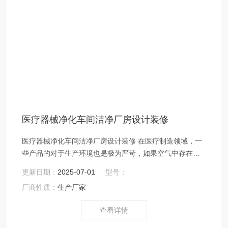
医疗器械净化车间洁净厂房设计装修
医疗器械净化车间洁净厂房设计装修 在医疗制造领域，一
些产品的对于生产环境也是极为严苛，如果空气中存在一
些污染物，那么产品的生产进度就会收到影响，而广州环
更新日期：
2025-07-01
型号：
扬净化工程能够根据不业的要求净化生产车间的空气，控
厂商性质：
生产厂家
制整个微环境的悬浮粒子浓度，环扬保证产品的正常生产
以及产品的质量。
查看详情