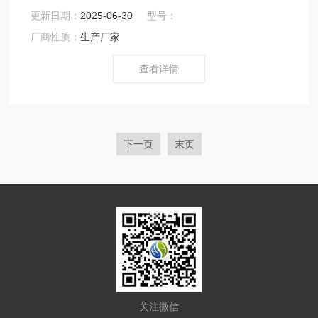
后达到了洁净的标准度，也浪费了不少时间、精力和人力
更新日期：
2025-06-30
型号：
物力，所以我们在GMP洁净车间工程设计的时候就可以发
厂商性质：
生产厂家
展洁净度不合格的原因并且加以防护政治。无尘无菌车间
装修 gmp净化工程 洁净实验室
查看详情
下一页
末页
关注微信