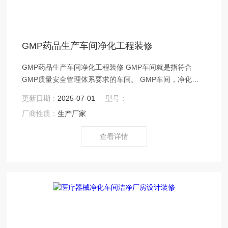
GMP药品生产车间净化工程装修
GMP药品生产车间净化工程装修 GMP车间就是指符合
GMP质量安全管理体系要求的车间。 GMP车间，净化厂
房墙、顶板材一般多采用50mm厚的夹芯彩钢板制造，其
更新日期：
2025-07-01
型号：
特点为美观、刚性强。圆弧墙角、门、窗框等一般采用专
厂商性质：
生产厂家
用氧化铝型材制造。 GMP车间为了防止交叉污染，清扫净
化车间设施的工具均应按产品特点、工艺要求、空气洁净
查看详情
度级别的不同分别专用，垃圾装入防尘袋中拿出。