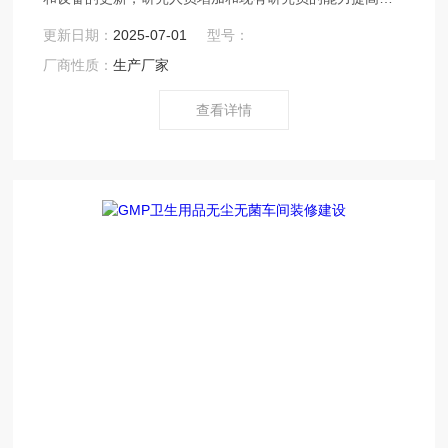
等。实验室建设原则是满足实验室工作业务流程的优化及
更新日期：
2025-07-01
型号：
日常管理等方面的需要。设计主要考虑实验室的工艺流
厂商性质：
生产厂家
程、特殊实验室和功能间的位置选择、建筑物内上层和下
层的具体环境、建筑结构等因素。
查看详情