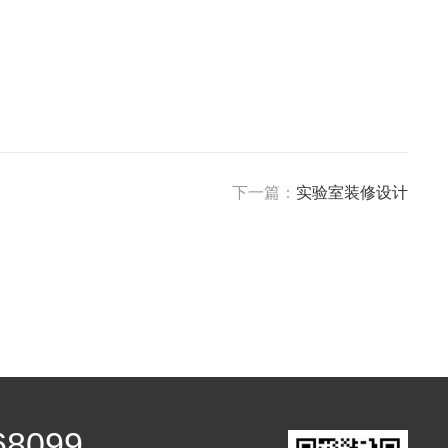
下一篇：
实验室装修设计
68099