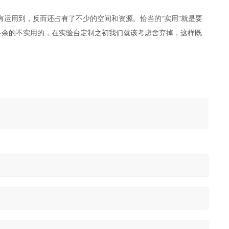
运用到，反而还占有了不少的空间和资源。恰当的“实用"就是要
多余的不实用的，在实验台定制之初我们就该考虑舍弃掉，这样既