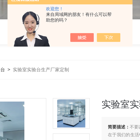
欢迎您！
来自局域网的朋友！有什么可以帮
助您的吗？
验台
>
实验室实验台生产厂家定制
实验室实
简要描述：
不要
在于我们的生活