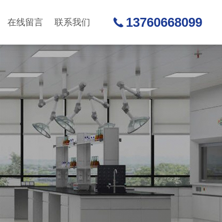
13760668099
在线留言
联系我们