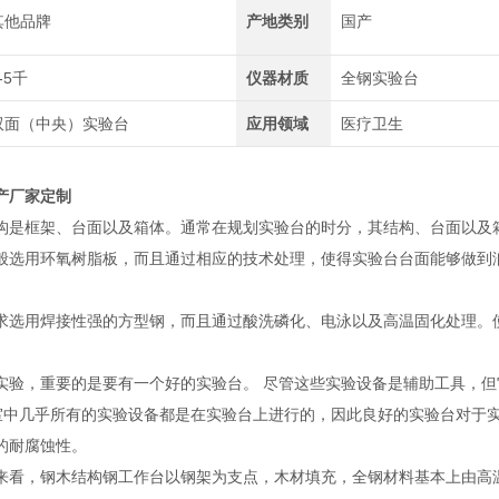
其他品牌
产地类别
国产
-5千
仪器材质
全钢实验台
双面（中央）实验台
应用领域
医疗卫生
产厂家定制
构是框架、台面以及箱体。通常在规划实验台的时分，其结构、台面以及箱
般选用环氧树脂板，而且通过相应的技术处理，使得实验台台面能够做到
求选用焊接性强的方型钢，而且通过酸洗磷化、电泳以及高温固化处理。
实验，重要的是要有一个好的实验台。 尽管这些实验设备是辅助工具，
验室中几乎所有的实验设备都是在实验台上进行的，因此良好的实验台对于
的耐腐蚀性。
来看，钢木结构钢工作台以钢架为支点，木材填充，全钢材料基本上由高温