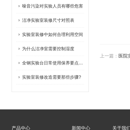
噪音污染对实验人员有哪些危害
洁净实验室装修尺寸对照表
实验室装修中如何合理利用空间
为什么洁净室需要控制湿度
上一篇：
医院
全钢实验台日常使用保养要点环扬未来告诉您
实验室装修改造需要那些步骤?
产品中心
新闻中心
关于我