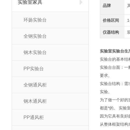
实验室家具
品牌
环扬实验台
价格区间
1
仪器结构
全钢实验台
实验室实验台生
钢木实验台
实验台的基本结
实验台台面：一
PP实验台
要求。
实验台结构：需
全钢通风柜
实验。
为了做一个好的
钢木通风柜
都是*的。 实
因为它具有良好
PP通风柜
从整体框架结构