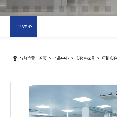
产品中心
当前位置：
首页
>
产品中心
>
实验室家具
>
环扬实