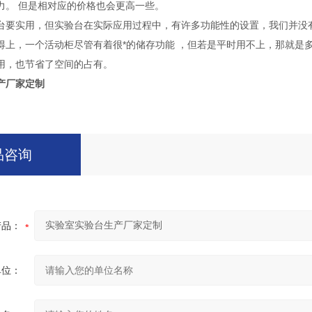
力。 但是相对应的价格也会更高一些。
台要实用，但实验台在实际应用过程中，有许多功能性的设置，我们并没有
得上，一个活动柜尽管有着很*的储存功能 ，但若是平时用不上，那就是
用，也节省了空间的占有。
产厂家定制
品咨询
产品：
单位：