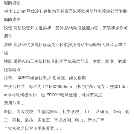
碱防腐蚀
柜体:1.2mm厚优冷轧钢板为基材表面以环氧树脂静电喷涂处理耐酸
碱防腐蚀
铰链:优质铰链开关度柔和、安静,防锈防腐蚀能力强，安装和操作可
调节
滑轨:实验室优质滑轨移动灵活轻柔推拉滑动平稳顺畅无噪音承重力
强
地脚:采用ABS工程塑料模具制作而成高度可调、耐磨、防潮、耐腐
蚀等特点
拉手:一字型不锈钢拉手.外形美观、经久耐用
中央台尺寸：标准为 L*1500*850mm （长*宽*高）钢架：整体1.0m
m厚冷轧钢板制作，经 EPOXY喷涂处理，可调节高度
适用范围：
医院、高等院校、生物实验室、初中学校、工厂、科研所、医药、化
工、商检、质检、实验室、环境监测、电力、污水厂等。
全钢实验台日常使用保养要点：