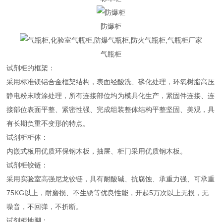
防爆柜
气瓶柜
试剂柜的框架：
采用标准镁铝合金框架结构，表面经酸洗、磷化处理，环氧树脂高压
静电粉末喷涂处理，所有连接部位均为模具化生产，紧固件连接、连
接部位表面平整、紧密性强、完成组装整体结构平整坚固、美观，具
有长期负重不变形的特点。
试剂柜柜体：
内嵌式板用优质环保钢木板，抽屉、柜门采用优质钢木板。
试剂柜铰链：
采用实验室高强尼龙铰链，具有耐酸碱、抗腐蚀、承重力强、可承重
75KG以上，耐磨损、不生锈等优良性能，开起5万次以上无损，无
噪音，不回弹，不折断。
试剂柜地脚：