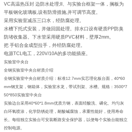
VC高温热压封 边防水处理;II、与实验台框架一体，搁板为
平板钢化玻璃板,设有防滑措施,并可调节高度。
采用实验室减压三口水，经防腐处理。
水槽下托式安装，并做回固处理。排水口设有硬质PP防臭
防堵收集器。下水管采用硬质PVC材料，壁厚2mm。
把 手铝合金成型拉手，外经防腐处理。
电源TCL电工，220V/10A的多功能插座。
实验室中央台
全钢实验室中央台材质介绍
全钢实验室中央台材质介绍：标准12.7mm实芯理化板台面，40*60
mm钢支架，钢箱体，实验室水龙，带试剂架、水槽。规格：3500*7
50*850实验室中央台
实验边台采用40*60*1.8mm优质方钢，表面经酸洗、磷化、均匀灰
白环氧喷涂，化学防锈处理，耐酸碱腐蚀，承重性能好，使用寿命
长。每组独立实验台可安装断路安全保护器，以便每个实验台能独立
控制电源。