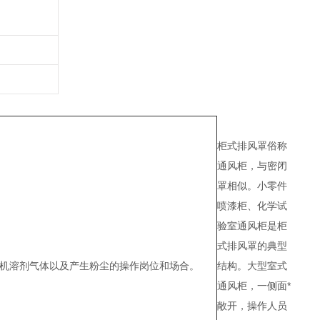
柜式排风罩俗称
通风柜，与密闭
罩相似。小零件
喷漆柜、化学试
验室通风柜是柜
式排风罩的典型
结构。大型室式
有机溶剂气体以及产生粉尘的操作岗位和场合。
通风柜，一侧面*
敞开，操作人员