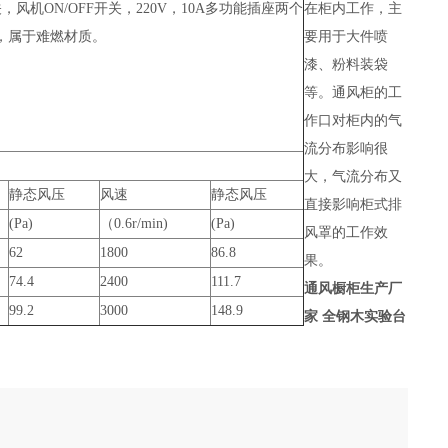
在柜内工作，主
机ON/OFF开关，220V，10A多功能插座两个
要用于大件喷
0，属于难燃材质。
漆、粉料装袋
等。通风柜的工
作口对柜内的气
流分布影响很
大，气流分布又
静态风压
风速
静态风压
直接影响柜式排
(Pa)
（0.6r/min)
(Pa)
风罩的工作效
62
1800
86.8
果。
74.4
2400
111.7
通风橱柜生产厂
99.2
3000
148.9
家 全钢木实验台