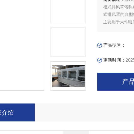
柜式排风罩俗称
式排风罩的典型
主要用于大件喷
气流分布又直接
产品型号：
更新时间：
202
产
细介绍