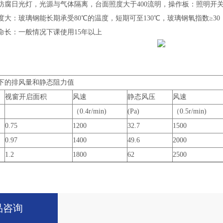
腐日光灯，光源与气体隔离，台面照度大于400流明，操作板：照明开关，风
大：玻璃钢能长期承受80℃的温度，短期可至130℃，玻璃钢氧指数≥3
命长：一般情况下课使用15年以上
下的排风量和静态阻力值
视窗开启面积
风速
静态风压
风速
（0.4r/min)
(Pa)
（0.5r/min)
0.75
1200
32.7
1500
0.97
1400
49.6
2000
1.2
1800
62
2500
品咨询