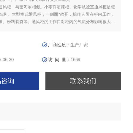
通风柜，与密闭罩相似。小零件喷漆柜、化学试验室通风柜是柜
结构。大型室式通风柜，一侧面*敞开，操作人员在柜内工作，
漆、粉料装袋等。通风柜的工作口对柜内的气流分布影响很大，
影响柜式排风罩的工作效果。
厂商性质：
生产厂家
5-06-30
访 问 量：
1669
品咨询
联系我们