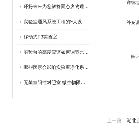
详细
环扬未来为您解答固态废物通风柜要如何才能处理?
实验室通风系统工程的9大设计原则,你了解多少?
补充
移动式P3实验室
实验台的高度应该如何调节比较舒适呢
验
哪些因素会影响实验室净化系统工程的洁净度？
无菌室阳性对照室 微生物限度室介绍
上一篇：
湖北