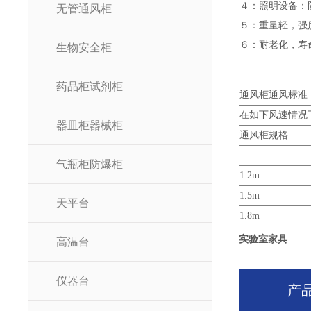
４：照明设备：防
无管通风柜
５：重量轻，强度
６：耐老化，寿
生物安全柜
药品柜试剂柜
通风柜通风标准
在如下风速情况
器皿柜器械柜
通风柜规格
气瓶柜防爆柜
1.2m
1.5m
天平台
1.8m
实验室家具
高温台
仪器台
产