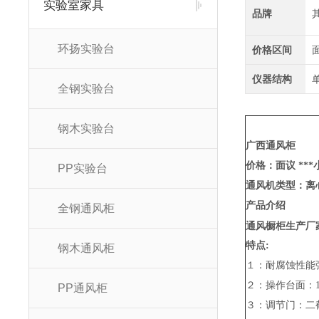
实验室家具
品牌
环扬实验台
价格区间
仪器结构
全钢实验台
钢木实验台
广西通风柜
价格：面议 ***小
PP实验台
通风机类型：离
产品介绍
全钢通风柜
通风橱柜生产厂
特点:
钢木通风柜
１：耐腐蚀性能
２：操作台面：1
PP通风柜
３：调节门：二