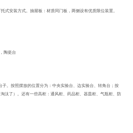
用下托式安装方式。抽屉板：材质同门板，两侧设有优质限位装置。
，陶瓷台
台子。按照摆放的位置分为：
中央实验台
、边实验台、转角台；按
 淘汰了）。还有一些高柜：
通风柜
、
药品柜
、器皿柜、
气瓶柜
、防