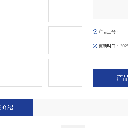
产品型号：
更新时间：
202
产
细介绍