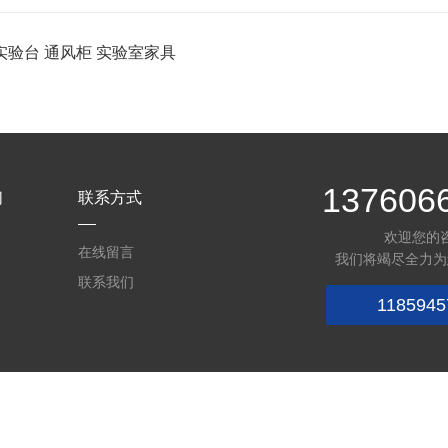
实验台 通风柜 实验室家具
137606
们
联系方式
欢迎您的
在线留言
我们将竭尽全力为
联系我们
1185945
071862号