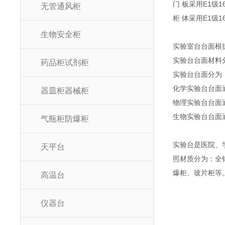
门 板采用E1级
无管通风柜
柜 体采用E1
生物安全柜
实验室台台面根
实验台台面材料分为
药品柜试剂柜
实验台台面分为
化学实验台台面
器皿柜器械柜
物理实验台台面
生物实验台台面
气瓶柜防爆柜
实验台是医院、
天平台
照材质分为：全
爆柜、玻片柜等
高温台
仪器台