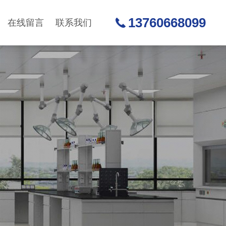
13760668099
在线留言
联系我们