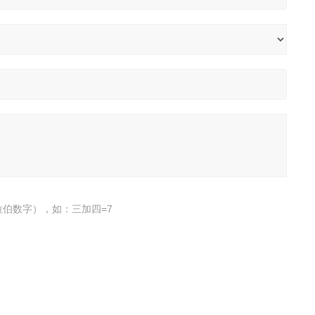
伯数字），如：三加四=7