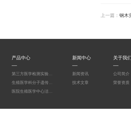
上一篇：
钢木
产品中心
新闻中心
关于我
第三方医学检测实验室设计建设规划
新闻资讯
公司简介
生殖医学科分子遗传实验室净化装修工程设计
技术文章
荣誉资质
医院生殖医学中心洁净室设计装修改建工程
版权所有 © 2026 广东环扬未来控股有限公司
备案号：粤ICP备14