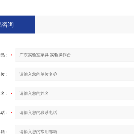
品咨询
产品：
单位：
姓名：
电话：
邮箱：