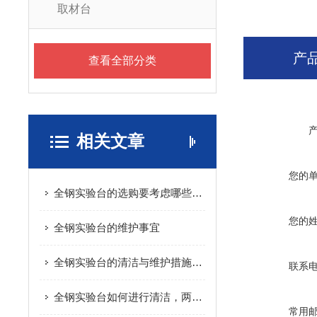
取材台
产
查看全部分类
相关文章
您的
全钢实验台的选购要考虑哪些问题？
您的
全钢实验台的维护事宜
全钢实验台的清洁与维护措施分享
联系
全钢实验台如何进行清洁，两个方法轻松解决
常用