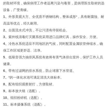
的取材环境，确保病理工作者远离污染与毒害，是病理医生取材的选
设备，广受青睐。
1、
外形美观大方、全优质不锈钢结构，整体成形*，具有耐腐蚀、耐
高温等优点，经久耐用。
2、
台面流水式冲洗，不让污渍有停留机会。
3、
紫外线清毒灯灭菌系统采用进口品牌灯具，操作安全、方便。
4、
冷热水系统适应不同地区的气候，同时配置金属软管伸缩水，确
保工作区域更舒适、洁净。
5
、低噪音强力抽排风系统有效将有害气体排出室外，保护工作人员
健康。
6、
带有过滤网的排水系统，防止堵塞下水管道。
7、
*的一体化水池可满足清洗大体标本。
8、
配有组织观察射灯，方便取材。
9、
标本放大镜（选配）。
10、
组织粉碎机（选配）。
11、
标本摄像系统（选配）。