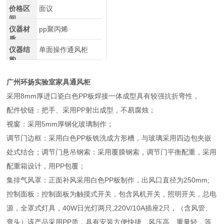
价格区
面议
间
仪器材
pp聚丙烯
质
仪器结
单面操作通风柜
构
广州环扬实验室家具通风柜
采用8mm厚进口瓷白色PP板焊接一体成型具有较强抗折弯性，
配件铰链：把手、采用PP射出成型，不易腐烛；
视窗：采用5mm厚钢化玻璃制作；
调节门边框：采用白色PP板铣洗成方形槽，与玻璃采用四边包夹嵌
处式结合；调节门悬吊钢索：采用覆膜钢索，调节门平衡配重，采用
配重箱设计，用PP包覆；
集排气风罩：正面补风采用白色PP板制作，出风口直径为250mm;
控制面板：控制面板为触摸式开关，包含风机开关，照明开关，总电
源，全罩式灯具，40W日光灯两只,220V/10A插座2只，（含风管、
弯头）该产品采用PP质，具有安装方便快捷、风压高、重量轻，等