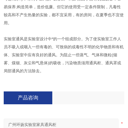
易保养;构造简单，造价低廉。但它的使用受一定条件限制，凡毒性
较高和不产生热量的实验，都不宜采用，有的房间，在夏季也不宜使
用。
实验室通风是
实验室
设计中*的一个组成部分。为了使实验室工作人
员不吸入或咽入一些有毒的、可致病的或
毒性
不明的化学物质和有机
体、实验室中应有良好的通风。为阻止一些蒸气、
气体
和微粒(烟
雾、煤烟、灰尘和气悬体)的吸收，
污染
物质须用通风柜、通风罩或
局部通风的方法除去。
产品咨询