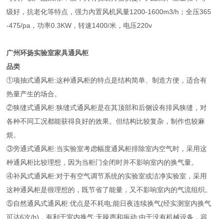
级好，抗老化等特点，强力內置风机风量1200-1600m3/h；全压365
-475/pa，功率0.3KW，转速1400/米，电压220v
广州环扬实验室家具通风柜
品类
①项抽式通风柜:这种通风柜的特点是结构简单、制造方便，适合有
热量产生的场合。
②狭缝式通风柜:狭缝式通风柜是在其顶部和后侧设有排风狭缝，对
各种不同工况都能获得良好的效果。但结构比较复杂，制作也较麻
烦。
③旁通式通风柜:当实验室考虑幅度通风柜排除室内空气时，采用这
种通风柜比较理想，因为当柜门全闭时并不影响室内的换气量。
④补风式通风柜:对于有空气调节系统的实验室或洁净实验室，采用
这种通风柜是很理想的，既节省了能量，又不影响室内的气流组织。
⑤自然通风式通风柜:优点是不耗电;能日夜连续换气(经实测室内换气
可达6次/h)，有利于室内换气;无噪声和振动;由于没有机械设备，容