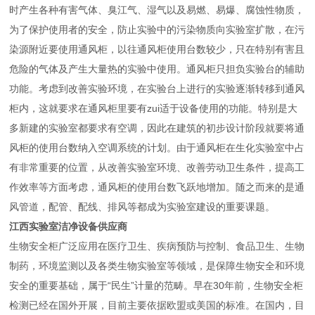
时产生各种有害气体、臭
江
气、湿气以及易燃、易爆、腐蚀性物质，
为了保护使用者的安全，防止实验中的污染物质向实验室扩散，在污
染源附近要使用通风柜，以往通风柜使用台数较少，只在特别有害且
危险的气体及产生大量热的实验中使用。通风柜只担负实验台的辅助
功能。考虑到改善实验环境，在实验台上进行的实验逐渐转移到通风
柜内，这就要求在通风柜里要有zui适于设备使用的功能。特别是大
多新建的实验室都要求有空调，因此在建筑的初步设计阶段就要将通
风柜的使用台数纳入空调系统的计划。由于通风柜在生化实验室中占
有非常重要的位置，从改善实验室环境、改善劳动卫生条件，提高工
作效率等方面考虑，通风柜的使用台数飞跃地增加。随之而来的是通
风管道，配管、配线、排风等都成为实验室建设的重要课题。
江西实验室洁净设备供应商
生物安全柜广泛应用在医疗卫生、疾病预防与控制、食品卫生、生物
制药，环境监测以及各类生物实验室等领域，是保障生物安全和环境
安全的重要基础，属于“民生”计量的范畴。早在30年前，生物安全柜
检测已经在国外开展，目前主要依据欧盟或美国的标准。在国内，目