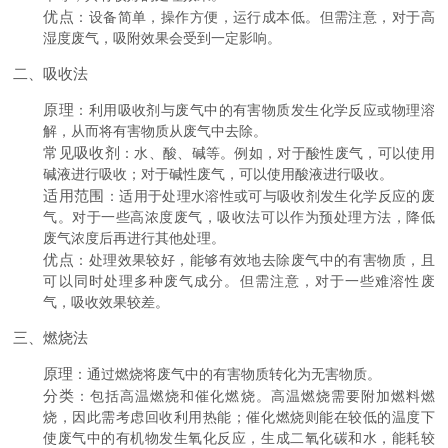
优点
：设备简单，操作方便，运行成本低。但需注意，对于高
湿度废气，吸附效果会受到一定影响。
二、吸收法
原理
：利用吸收剂与废气中的有害物质发生化学反应或物理溶
解，从而将有害物质从废气中去除。
常见吸收剂
：水、酸、碱等。例如，对于酸性废气，可以使用
碱液进行吸收；对于碱性废气，可以使用酸液进行吸收。
适用范围
：适用于处理水溶性或可与吸收剂发生化学反应的废
气。对于一些高浓度废气，吸收法可以作为预处理方法，降低
废气浓度后再进行其他处理。
优点
：处理效果较好，能够有效地去除废气中的有害物质，且
可以同时处理多种废气成分。但需注意，对于一些难溶性废
气，吸收效果较差。
三、燃烧法
原理
：通过燃烧将废气中的有害物质转化为无害物质。
分类
：包括高温燃烧和催化燃烧。高温燃烧需要附加燃料燃
烧，因此需考虑回收利用热能；催化燃烧则能在较低的温度下
使废气中的有机物发生氧化反应，生成二氧化碳和水，能耗较