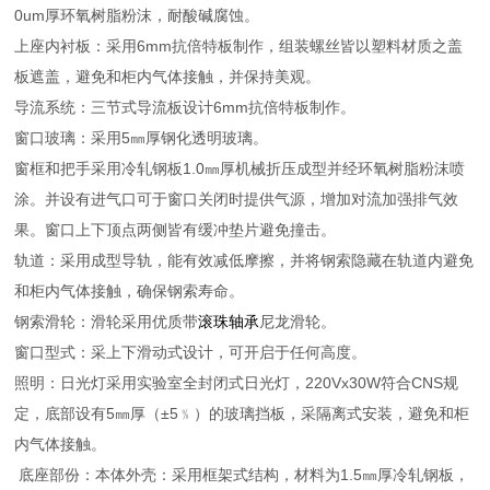
0um厚环氧树脂粉沫，耐酸碱腐蚀。
上座内衬板：采用6mm抗倍特板制作，组装螺丝皆以塑料材质之盖
板遮盖，避免和柜内气体接触，并保持美观。
导流系统：三节式导流板设计6mm抗倍特板制作。
窗口玻璃：采用5㎜厚钢化透明玻璃。
窗框和把手采用冷轧钢板1.0㎜厚机械折压成型并经环氧树脂粉沫喷
涂。并设有进气口可于窗口关闭时提供气源，增加对流加强排气效
果。窗口上下顶点两侧皆有缓冲垫片避免撞击。
轨道：采用成型导轨，能有效减低摩擦，并将钢索隐藏在轨道内避免
和柜内气体接触，确保钢索寿命。
钢索滑轮：滑轮采用优质带
滚珠轴承
尼龙滑轮。
窗口型式：采上下滑动式设计，可开启于任何高度。
照明：日光灯采用实验室全封闭式日光灯，220Vx30W符合CNS规
定，底部设有5㎜厚（±5﹪）的玻璃挡板，采隔离式安装，避免和柜
内气体接触。
底座部份：本体外壳：采用框架式结构，材料为1.5㎜厚冷轧钢板，