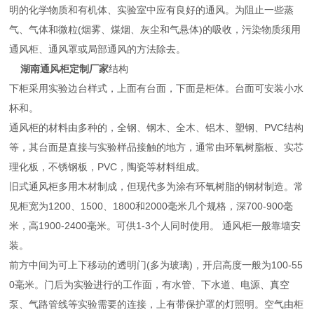
明的化学物质和有机体、实验室中应有良好的通风。为阻止一些蒸
气、气体和微粒(烟雾、煤烟、灰尘和气悬体)的吸收，污染物质须用
通风柜、通风罩或局部通风的方法除去。
湖南通风柜定制厂家
结构
下柜采用实验边台样式，上面有台面，下面是柜体。台面可安装小水
杯和。
通风柜的材料由多种的，全钢、钢木、全木、铝木、塑钢、PVC结构
等，其台面是直接与实验样品接触的地方，通常由环氧树脂板、实芯
理化板，不锈钢板，PVC，陶瓷等材料组成。
旧式通风柜多用木材制成，但现代多为涂有环氧树脂的钢材制造。常
见柜宽为1200、1500、1800和2000毫米几个规格，深700-900毫
米，高1900-2400毫米。可供1-3个人同时使用。 通风柜一般靠墙安
装。
前方中间为可上下移动的透明门(多为玻璃)，开启高度一般为100-55
0毫米。门后为实验进行的工作面，有水管、下水道、电源、真空
泵、气路管线等实验需要的连接，上有带保护罩的灯照明。空气由柜