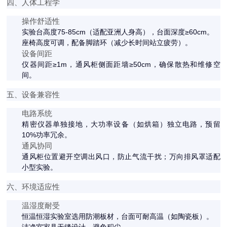
四、人体工程学
操作舒适性
实验台高度75-85cm（适配亚洲人身高），台面深度≥60cm。
座椅高度可调，配备脚踏环（减少长时间站立疲劳）。
设备间距
仪器间距≥1m，通风柜侧面距墙≥50cm，确保散热和维修空
间。
五、设备兼容性
电路系统
精密仪器单独接地，大功率设备（如烘箱）独立电路，预留
10%功率冗余。
通风协同
通风柜位置避开空调出风口，防止气流干扰；万向排风罩适配
小型实验。
六、环境适应性
温湿度耐受
恒温恒湿实验室选用防潮板材，台面可耐高温（如陶瓷板）。