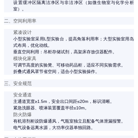
设置缓冲区隔离洁净区与非洁净区（如微生物室与化学分析
室）。
二、空间利用率
紧凑设计
小型实验室采用L型实验台，提高角落利用率；大型实验室用岛
式布局，优化动线。
垂直空间利用：吊柜存储试剂，高架床存放仪器配件。
模块化家具
可调节高度的实验凳、可移动药品柜，适应不同实验需求。
折叠式通风罩节省空间，适合小型实验操作。
三、安全规范
安全通道
主通道宽度≥1.5m，安全出口间距≤20m，标识清晰。
紧急洗眼器、喷淋装置覆盖半径≤10m。
防火防爆
有机溶剂柜设防爆通风，气瓶室独立且配备气体泄漏报警。
电气设备远离水源，大功率仪器单独回路。