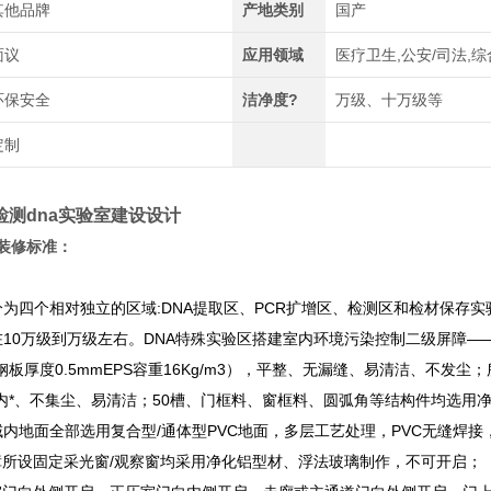
其他品牌
产地类别
国产
面议
应用领域
医疗卫生,公安/司法,综
环保安全
洁净度?
万级、十万级等
定制
检测dna实验室建设设计
计装修标准：
分为四个相对独立的区域:DNA提取区、PCR扩增区、检测区和检材保存
在10万级到万级左右。DNA特殊实验区搭建室内环境污染控制二级屏障—
板厚度0.5mmEPS容重16Kg/m3），平整、无漏缝、易清洁、不
内*、不集尘、易清洁；50槽、门框料、窗框料、圆弧角等结构件均选用
区域内地面全部选用复合型/通体型PVC地面，多层工艺处理，PVC无缝焊
障所设固定采光窗/观察窗均采用净化铝型材、浮法玻璃制作，不可开启；