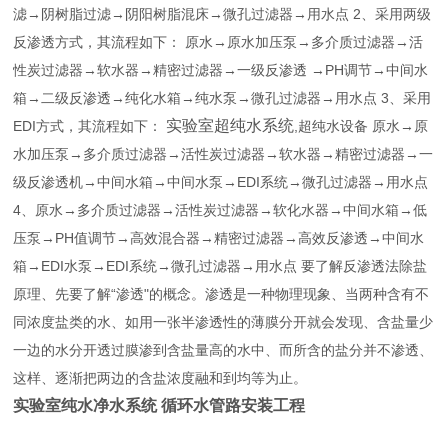
滤→阴树脂过滤→阴阳树脂混床→微孔过滤器→用水点 2、采用两级
反渗透方式，其流程如下： 原水→原水加压泵→多介质过滤器→活
性炭过滤器→软水器→精密过滤器→一级反渗透 →PH调节→中间水
箱→二级反渗透→纯化水箱→纯水泵→微孔过滤器→用水点 3、采用
实验室超纯水系统
EDI方式，其流程如下：
,超纯水设备 原水→原
水加压泵→多介质过滤器→活性炭过滤器→软水器→精密过滤器→一
级反渗透机→中间水箱→中间水泵→EDI系统→微孔过滤器→用水点
4、原水→多介质过滤器→活性炭过滤器→软化水器→中间水箱→低
压泵→PH值调节→高效混合器→精密过滤器→高效反渗透→中间水
箱→EDI水泵→EDI系统→微孔过滤器→用水点 要了解反渗透法除盐
原理、先要了解“渗透"的概念。渗透是一种物理现象、当两种含有不
同浓度盐类的水、如用一张半渗透性的薄膜分开就会发现、含盐量少
一边的水分开透过膜渗到含盐量高的水中、而所含的盐分并不渗透、
这样、逐渐把两边的含盐浓度融和到均等为止。
实验室纯水净水系统 循环水管路安装工程