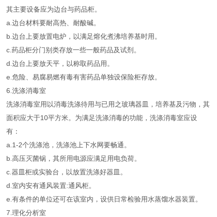
其主要设备应为边台与药品柜。
a.边台材料要耐高热、耐酸碱。
b.边台上要放置电炉，以满足熔化煮沸培养基时用。
c.药品柜分门别类存放一些一般药品及试剂。
d.边台上要放天平，以称取药品用。
e.危险、易腐易燃有毒有害药品单独设保险柜存放。
6.洗涤消毒室
洗涤消毒室用以消毒洗涤待用与已用之玻璃器皿，培养基及污物，其
面积应大于10平方米。为满足洗涤消毒的功能，洗涤消毒室应设
有：
a.1-2个洗涤池，洗涤池上下水网要畅通。
b.高压灭菌锅，其所用电源应满足用电负荷。
c.器皿柜或实验台，以放置洗涤好器皿。
d.室内安有通风装置:通风柜。
e.有条件的单位还可在该室内，设供日常检验用水蒸馏水器装置。
7.理化分析室