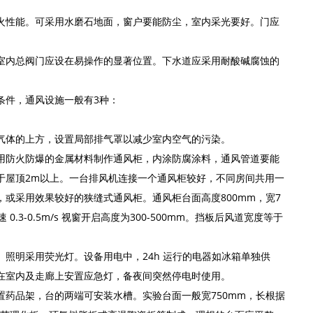
火性能。可采用水磨石地面，窗户要能防尘，室内采光要好。门应
室内总阀门应设在易操作的显著位置。下水道应采用耐酸碱腐蚀的
条件，通风设施一般有3种：
气体的上方，设置局部排气罩以减少室内空气的污染。
用防火防爆的金属材料制作通风柜，内涂防腐涂料，通风管道要能
于屋顶2m以上。一台排风机连接一个通风柜较好，不同房间共用一
或采用效果较好的狭缝式通风柜。通风柜台面高度800mm，宽7
 0.3-0.5m/s 视窗开启高度为300-500mm。挡板后风道宽度等于
照明采用荧光灯。设备用电中，24h 运行的电器如冰箱单独供
在室内及走廊上安置应急灯，备夜间突然停电时使用。
药品架，台的两端可安装水槽。实验台面一般宽750mm，长根据