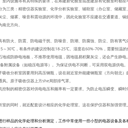
、室内设施等有其特殊的要求，在筹建新化验室或改建原有化验室时都应
分为三类：精密仪器实验室、化学分析实验室、辅助室（办公室、储藏室
灰尘、烟雾、噪音和震动源的环境中，因此化验室不应建在交通要道、锅
为南北方向。
具有防火、防震、防电磁干扰、防噪音、防潮、防腐蚀、防尘、防有害气
5～30℃，有条件的建议
控制在18-25℃。湿度在60%-70%，需要恒
石地或防静电地板，不推荐使用地毯，因地毯易积聚灰尘，还会产生静电
配备附属设备（如稳压电源等）。为保证供电不间断，可采用双电源供电。
子吸收分析室因要用到高压钢瓶，设在就近室外能建钢瓶室（方向朝北）的
通风。原子吸收仪器上方she局部排气罩。
机控制的精密仪器对供电电压和频率有一定要求。为防止电压瞬变、瞬时
析室的同时，就近配套设计相应的化学处理室。这在保护仪器和加强管理
进行样品的化学处理和分析测定，工作中常使用一些小型的电器设备及各