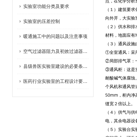
点，在化学分析
实验室功能分类及要求
（１）建筑要求
向外开，大实验
实验室的压差控制
（２）供水和排
材料，地面应有
暖通施工中的问题以及注意事项
（３）通风设施
空气过滤器阻力及初效过滤器阻力
①全室通风：采
②局部排气罩：
县级兽医实验室建设的必要条件操作
③通风柜：这是
耐酸碱气体腐蚀
医药行业实验室的工程设计要点的归纳
个风机和通风管
50mm，柜内净高
缝宽２倍以上。
（４）供气与供
电，其余电器设
（５）实验台实