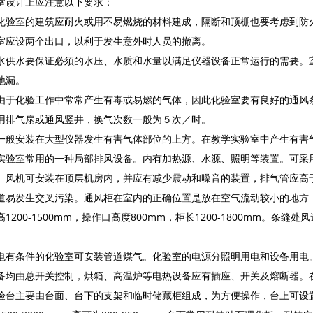
室设计上应注意以下要求：
化验室的建筑应耐火或用不易燃烧的材料建成，隔断和顶棚也要考虑到防
室应设两个出口，以利于发生意外时人员的撤离。
水供水要保证必须的水压、水质和水量以满足仪器设备正常运行的需要。
地漏。
由于化验工作中常常产生有毒或易燃的气体，因此化验室要有良好的通风
用排气扇或通风竖井，换气次数一般为５次／时。
一般安装在大型仪器发生有害气体部位的上方。在教学实验室中产生有害
实验室常用的一种局部排风设备。内有加热源、水源、照明等装置。可采
。风机可安装在顶层机房内，并应有减少震动和噪音的装置，排气管应高
道易发生交叉污染。通风柜在室内的正确位置是放在空气流动较小的地方，
1200-1500mm，操作口高度800mm，柜长1200-1800mm。条缝处风速
电有条件的化验室可安装管道煤气。化验室的电源分照明用电和设备用电。
备均由总开关控制，烘箱、高温炉等电热设备应有插座、开关及熔断器。
验台主要由台面、台下的支架和临时储藏柜组成，为方便操作，台上可设置