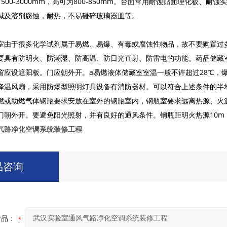
500-3000mm，高可为800-850mm。台面常用耐蚀贴面理化板
碱及溶剂腐蚀，耐热，不易碰碎玻璃器皿等。
室由于很多化学试剂属于易燃、易爆、有毒或腐蚀性物品，故不要购置过
要具有防明火、防潮湿、防高温、防日光直射、防雷电的功能。药品储藏
窗应设遮阳板。门应朝外开。a易燃液体储藏室室温一般不许超过28℃，
降温风扇，采用防爆型照明灯具设备有消防器材。可以符合上述条件的半
燃或助燃气体钢瓶要求安放在室外的钢瓶室内，钢瓶室要求远离热源、火
门朝外开。要避免阳光照射，并有良好的通风条件。钢瓶距明火热源10m
气路净化空调系统装修工程
品咨询
产品：