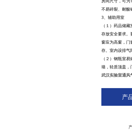
房间尺寸，可为1
不易碎裂、耐酸
3、辅助用室
（１）药品储藏
存放安全要求。
窗应为高窗，门
存。室内设排气
（２）钢瓶室易
墙，轻质顶盖，
武汉实验室通风
产