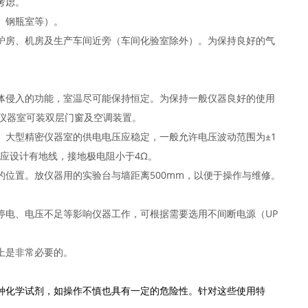
考虑。
、钢瓶室等）。
炉房、机房及生产车间近旁（车间化验室除外）。为保持良好的气
体侵入的功能，室温尽可能保持恒定。为保持一般仪器良好的使用
温的仪器室可装双层门窗及空调装置。
。大型精密仪器室的供电电压应稳定，一般允许电压波动范围为±1
应设计有地线，接地极电阻小于4Ω。
位置。放仪器用的实验台与墙距离500mm，以便于操作与维修。
停电、电压不足等影响仪器工作，可根据需要选用不间断电源（UP
上是非常必要的。
种化学试剂，如操作不慎也具有一定的危险性。针对这些使用特