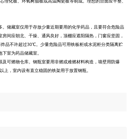
、耐蚀实芯理化板、环氧树脂板或高温陶瓷板等制成。理想的台面应平整、
多。储藏室仅用于存放少量近期要用的化学药品，且要符合危险品
室房间应朝北、干燥、通风良好，顶棚应遮阳隔热，门窗应坚固，
爆炸品不许超过30℃。少量危险品可用铁板柜或水泥柜分类隔离贮
地下室为药品储藏室。
源及可燃物仓库。钢瓶室要用非燃或难燃材料构造，墙壁用防爆
 以上，室内设有直立稳固的铁架用于放置钢瓶。