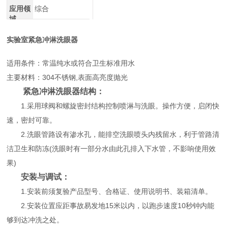
应用领
综合
域
实验室紧急冲淋洗眼器
适用条件：常温纯水或符合卫生标准用水
主要材料：304不锈钢,表面高亮度抛光
紧急冲淋洗眼器结构：
1.采用球阀和螺旋密封结构控制喷淋与洗眼。操作方便，启闭快
速，密封可靠。
2.洗眼管路设有渗水孔，能排空洗眼喷头内残留水，利于管路清
洁卫生和防冻(洗眼时有一部分水由此孔排入下水管，不影响使用效
果)
安装与调试：
1.安装前须复验产品型号、合格证、使用说明书、装箱清单。
2.安装位置应距事故易发地15米以内，以跑步速度10秒钟内能
够到达冲洗之处。