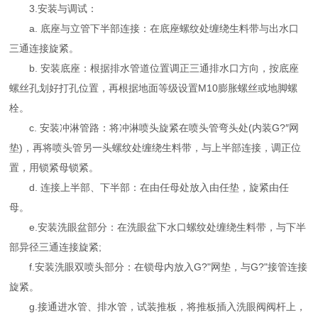
3.安装与调试：
a. 底座与立管下半部连接：在底座螺纹处缠绕生料带与出水口
三通连接旋紧。
b. 安装底座：根据排水管道位置调正三通排水口方向，按底座
螺丝孔划好打孔位置，再根据地面等级设置M10膨胀螺丝或地脚螺
栓。
c. 安装冲淋管路：将冲淋喷头旋紧在喷头管弯头处(内装G?″网
垫)，再将喷头管另一头螺纹处缠绕生料带，与上半部连接，调正位
置，用锁紧母锁紧。
d. 连接上半部、下半部：在由任母处放入由任垫，旋紧由任
母。
e.安装洗眼盆部分：在洗眼盆下水口螺纹处缠绕生料带，与下半
部异径三通连接旋紧;
f.安装洗眼双喷头部分：在锁母内放入G?"网垫，与G?"接管连接
旋紧。
g.接通进水管、排水管，试装推板，将推板插入洗眼阀阀杆上，