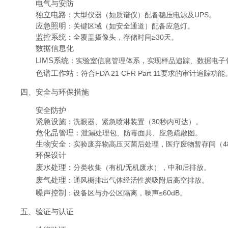
电气与安防
独立电路
：大型仪器（如质谱仪）配备稳压电源及UPS。
应急照明
：关键区域（如安全通道）配备应急灯。
监控系统
：全覆盖摄像头，存储时间≥30天。
数据信息化
LIMS系统
：实验室信息管理体系，实现样品追踪、数据电子
色谱工作站
：符合FDA 21 CFR Part 11要求的审计追踪功能
四、安全与环保措施
安全防护
紧急设施
：洗眼器、紧急喷淋装置（30秒内可达）。
危化品管理
：泄漏处理包、防毒面具、应急疏散图。
生物安全
：实验废弃物高压灭菌后处理，医疗废物暂存间（4
环保设计
废水处理
：分类收集（有机/无机废水），中和后排放。
废气处理
：通风橱排出气体经活性炭吸附后高空排放。
噪声控制
：设备区与办公区隔离，噪声≤60dB。
五、验证与认证