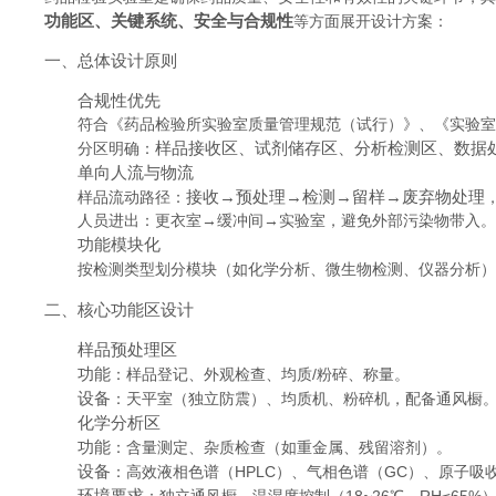
功能区、关键系统、安全与合规性
等方面展开设计方案：
一、总体设计原则
合规性优先
符合《药品检验所实验室质量管理规范（试行）》、《实验室生物
样品接收区、试剂储存区、分析检测区、数据
分区明确：
单向人流与物流
接收→预处理→检测→留样→废弃物处理
样品流动路径：
人员进出：更衣室→缓冲间→实验室，避免外部污染物带入
功能模块化
按检测类型划分模块（如化学分析、微生物检测、仪器分析
二、核心功能区设计
样品预处理区
功能
：样品登记、外观检查、均质/粉碎、称量。
设备
：天平室（独立防震）、均质机、粉碎机，配备通风橱
化学分析区
功能
：含量测定、杂质检查（如重金属、残留溶剂）。
设备
：高效液相色谱（HPLC）、气相色谱（GC）、原子吸收
环境要求