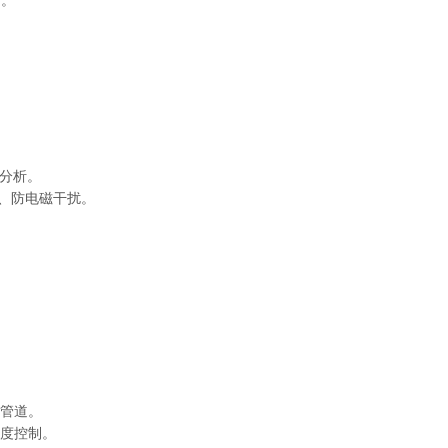
）。
等分析。
震、防电磁干扰。
风管道。
梯度控制。