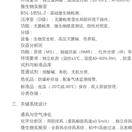
：独立通风橱，温湿度控制（18~26℃，RH≤65%
微生物实验室
BSL-1/BSL-2
：基础微生物检测。
洁净室（D级）
：无菌检查需在局部环境下操作。
功能
：无菌检查、微生物限度测试、阳性对照室。
分级
：
设备
：生物安全柜、高压灭菌锅、培养箱。
仪器分析区
功能
：质谱（MS）、核磁共振（NMR）、红外光谱（IR）
环境要求
：独立机房（温控±1℃，湿度40~60% RH），防
试剂与标准品库
普通试剂
：按酸碱、有机、无机分类。
危化品
：防爆柜存放，配备气体监测报警。
标准品
：低温（-20℃或-80℃）保存，双人双锁管理。
分类存储
：
三、关键系统设计
通风与空气净化
化学分析区
：局部排风（通风橱面风速≥0.5m/s），独立排
微生物实验室
：全新风全排风系统，初/中/高效过滤，压差