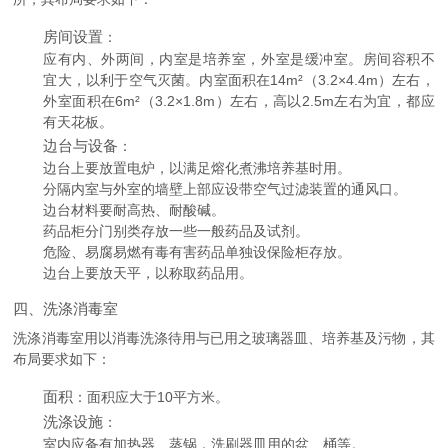
房间设置
：
应有内、外两间，内室是培养室，外室是缓冲室。房间容积不
宜大，以利于空气灭菌。内室面积在14m²（3.2×4.4m）左右，
外室面积在6m²（3.2×1.8m）左右，高以2.5m左右为宜，都应
有天花板。
边台与设备
：
边台上要放置电炉，以满足熔化煮沸培养基时用。
分隔内室与外室的墙壁上部应设带空气过滤装置的通风口。
边台材料要耐高热、耐酸碱。
药品柜分门别类存放一些一般药品及试剂。
危险、易腐易燃有毒有害药品单独设保险柜存放。
边台上要放天平，以称取药品用。
四、洗涤消毒室
洗涤消毒室用以消毒洗涤待用与已用之玻璃器皿、培养基及污物，其
布局要求如下：
面积
：面积应大于10平方米。
洗涤设施
：
室内应备有加热器、蒸锅，洗刷器皿用的盆、桶等。