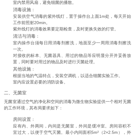
室内禁用风扇，避免细菌的播散。
消毒设施
：
安装供空气消毒的紫外线灯，置于操作台上面1m处，每天开始
工作前照射20min。
紫外线灯的消毒效果要定期检查，及时更换失效的灯管。
清洁与消毒
：
室内操作台须每日用消毒剂擦洗，地面至少一周用消毒剂擦洗
一次。
对接收的标本、无菌器具、用过的物品等应明显分开并妥善放
置，同时要对用过的物品及时进行灭菌处理。
其他设施
：
根据当地的气温特点，安装空调机，以适合细菌实验工作。
室内应设置必要的消防设备。
二、无菌室
无菌室通过空气的净化和空间的消毒为微生物实验提供一个相对无菌
的工作环境，其布局要求如下：
房间设置
：
应有内、外两间，内间是无菌室，外间是缓冲室。房间容积不
宜过大，以便于空气灭菌。最小内间面积5m²（2×2.5m），外