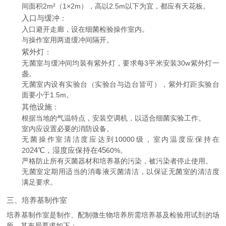
间面积2m²（1×2m），高以2.5m以下为宜，都应有天花板。
入口与缓冲
：
入口避开走廊，设在细菌检验操作室内。
与操作室用两道缓冲间隔开。
紫外灯
：
无菌室与缓冲间均装有紫外灯，要求每3平米安装30w紫外灯一
盏。
无菌室内设有实验台（实验台与边台皆可），紫外灯距实验台
面要小于1.5m。
其他设施
：
根据当地的气温特点，安装空调机，以适合细菌实验工作。
室内应设置必要的消防设备。
无菌操作室清洁度应达到10000级，室内温度应保持在
24℃，湿度应保持在45
20
60%。
严格防止所有灭菌器材和培养基的污染，被污染者停止使用。
无菌室定期用适当的消毒液灭菌清洁，以保证无菌室的清洁度
满足要求。
三、培养基制作室
培养基制作室是制作、配制微生物培养所需培养基及检验用试剂的场
所，其布局要求如下：